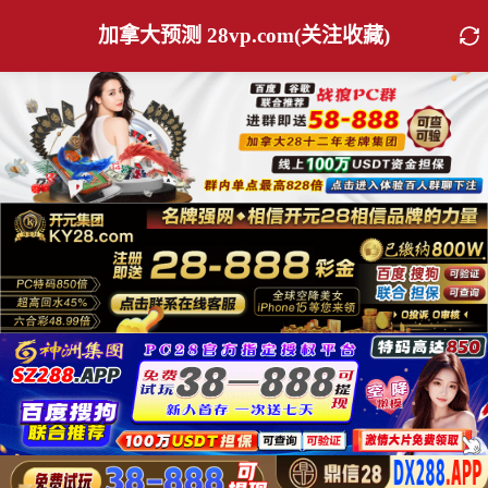
加拿大预测 28vp.com(关注收藏)